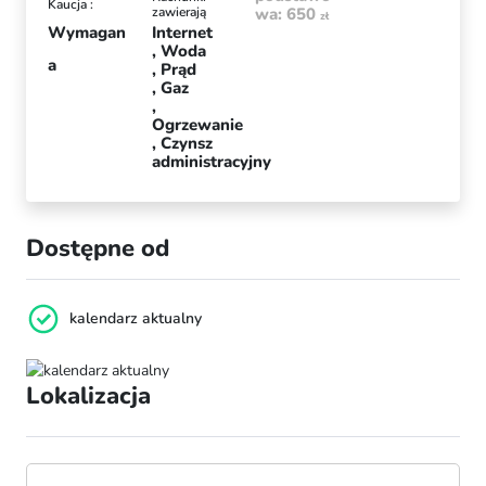
Kaucja :
zawierają
wa: 650
zł
Wymagan
Internet
Woda
a
Prąd
Gaz
Ogrzewanie
Czynsz
administracyjny
Dostępne od
kalendarz aktualny
Lokalizacja