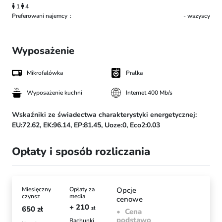
1
4
Preferowani najemcy
- wszyscy
Wyposażenie
Mikrofalówka
Pralka
Wyposażenie kuchni
Internet 400 Mb/s
Wskaźniki ze świadectwa charakterystyki energetycznej:
EU:72.62,
EK:96.14,
EP:81.45,
Uoze:0,
Eco2:0.03
Opłaty i sposób rozliczania
Miesięczny
Opłaty za
Opcje
czynsz
media
cenowe
+ 210
650
zł
zł
Cena
podstawo
Rachunki