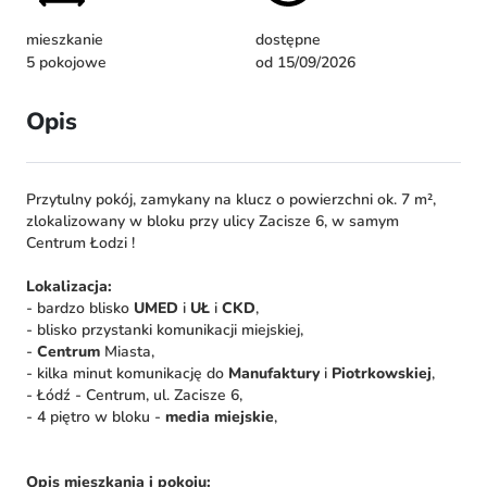
mieszkanie
dostępne
5 pokojowe
od 15/09/2026
Opis
Przytulny pokój, zamykany na klucz o powierzchni ok. 7 m²,
zlokalizowany w bloku przy ulicy Zacisze 6, w samym
Centrum Łodzi !
Lokalizacja:
- bardzo blisko
UMED
i
UŁ
i
CKD
,
- blisko przystanki komunikacji miejskiej,
-
Centrum
Miasta,
- kilka minut komunikację do
Manufaktury
i
Piotrkowskiej
,
- Łódź - Centrum, ul. Zacisze 6,
- 4 piętro w bloku -
media miejskie
,
Opis mieszkania i pokoju: