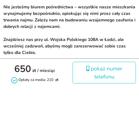
Nie jesteśmy biurem pośrednictwa – wszystkie nasze mieszkania 
wynajmujemy bezpośrednio, opiekując się nimi przez cały czas 
trwania najmu. Zależy nam na budowaniu wzajemnego zaufania i 
dobrych relacji z najemcami.

Znajdziesz nas przy ul. Wojska Polskiego 108A w Łodzi, ale 
wcześniej zadzwoń, abyśmy mogli zarezerwować sobie czas 
tylko dla Ciebie.

650
----------------------------------

pokaż numer
zł
/ miesiąc
Dobry Wynajem sp. z o.o. z siedzibą w Łodzi przy ul. Wojska 
telefonu
Polskiego 108A jest wpisana do rejestru przedsiębiorców 
Opłaty za media: 210
zł
prowadzonego przez Sąd Rejonowy dla Łodzi-Śródmieście w 
Łodzi, XX Wydział Gospodarczy Krajowego Rejestru Sądowego 
pod numerem KRS: 0000969379, NIP: 7010985691, REGON: 
386233506. Wysokość kapitału zakładowego 38 400,00 zł.