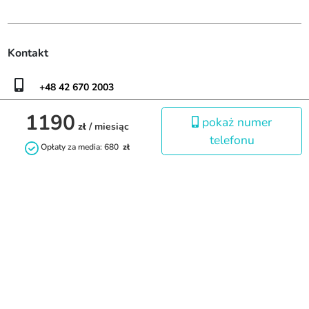
Kontakt
+48 42 670 2003
kontakt@dobrywynajem.pl
1190
pokaż numer
zł
/ miesiąc
telefonu
dobrywynajem.flater.pl
Opłaty za media: 680
zł
9:00 - 19:00
Ustawienia
Regulamin
Polityka
Powered by
Prywatności
serwisu
prywatności
Flater.pl