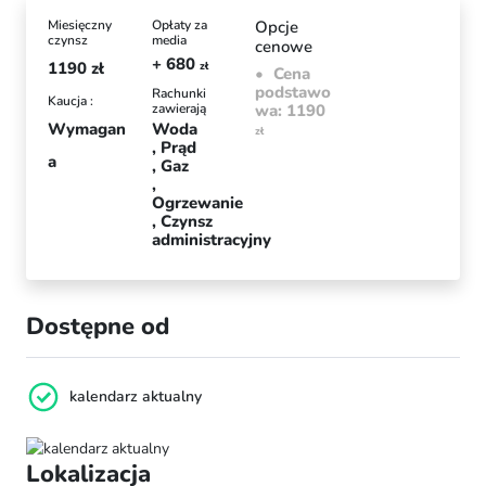
Miesięczny
Opłaty za
Opcje
czynsz
media
cenowe
+ 680
1190
zł
zł
Cena
podstawo
Rachunki
Kaucja :
zawierają
wa: 1190
Wymagan
Woda
zł
Prąd
a
Gaz
Ogrzewanie
Czynsz
administracyjny
Dostępne od
kalendarz aktualny
Lokalizacja