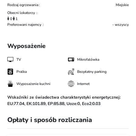
Rodzaj ogrzewania
Miejskie
Obecni lokatorzy
0
1
Preferowani najemcy
- wszyscy
Wyposażenie
TV
Mikrofalówka
Pralka
Bezpłatny parking
Wyposażenie kuchni
Internet
Wskaźniki ze świadectwa charakterystyki energetycznej:
EU:77.04,
EK:101.89,
EP:85.88,
Uoze:0,
Eco2:0.03
Opłaty i sposób rozliczania