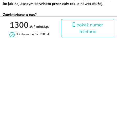
im jak najlepszym serwisem przez cały rok, a nawet dłużej. 

Zamieszkasz u nas?

1300
pokaż numer
Nie jesteśmy biurem pośrednictwa – wszystkie nasze mieszkania 
zł
/ miesiąc
telefonu
wynajmujemy bezpośrednio, opiekując się nimi przez cały czas 
Opłaty za media: 350
zł
trwania najmu. Zależy nam na budowaniu wzajemnego zaufania i 
dobrych relacji z najemcami.

Znajdziesz nas przy ul. Wojska Polskiego 108A w Łodzi, ale 
wcześniej zadzwoń, abyśmy mogli zarezerwować sobie czas 
tylko dla Ciebie.

----------------------------------

Dobry Wynajem sp. z o.o. z siedzibą w Łodzi przy ul. Wojska 
Polskiego 108A jest wpisana do rejestru przedsiębiorców 
prowadzonego przez Sąd Rejonowy dla Łodzi-Śródmieście w 
Łodzi, XX Wydział Gospodarczy Krajowego Rejestru Sądowego 
pod numerem KRS: 0000969379, NIP: 7010985691, REGON: 
386233506. Wysokość kapitału zakładowego 38 400,00 zł.