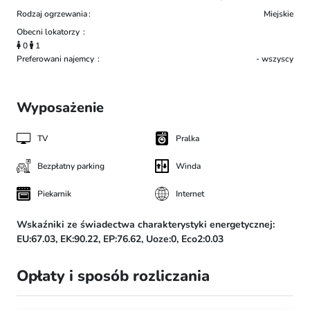
Rodzaj ogrzewania
Miejskie
Obecni lokatorzy
0
1
Preferowani najemcy
- wszyscy
Wyposażenie
TV
Pralka
Bezpłatny parking
Winda
Piekarnik
Internet
Wskaźniki ze świadectwa charakterystyki energetycznej:
EU:67.03,
EK:90.22,
EP:76.62,
Uoze:0,
Eco2:0.03
Opłaty i sposób rozliczania