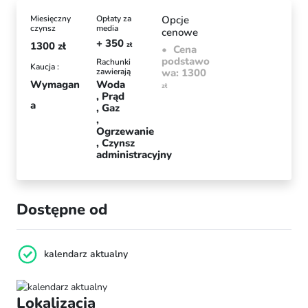
Miesięczny
Opłaty za
Opcje
czynsz
media
cenowe
+ 350
1300
zł
zł
Cena
podstawo
Rachunki
Kaucja :
zawierają
wa: 1300
Wymagan
Woda
zł
Prąd
a
Gaz
Ogrzewanie
Czynsz
administracyjny
Dostępne od
kalendarz aktualny
Lokalizacja