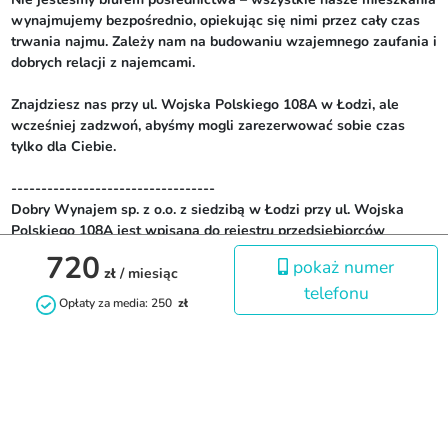
wynajmujemy bezpośrednio, opiekując się nimi przez cały czas 
trwania najmu. Zależy nam na budowaniu wzajemnego zaufania i 
dobrych relacji z najemcami.

Znajdziesz nas przy ul. Wojska Polskiego 108A w Łodzi, ale 
wcześniej zadzwoń, abyśmy mogli zarezerwować sobie czas 
tylko dla Ciebie.

----------------------------------

Dobry Wynajem sp. z o.o. z siedzibą w Łodzi przy ul. Wojska 
Polskiego 108A jest wpisana do rejestru przedsiębiorców 
prowadzonego przez Sąd Rejonowy dla Łodzi-Śródmieście w 
720
pokaż numer
Łodzi, XX Wydział Gospodarczy Krajowego Rejestru Sądowego 
zł
/ miesiąc
telefonu
pod numerem KRS: 0000969379, NIP: 7010985691, REGON: 
Opłaty za media: 250
zł
386233506. Wysokość kapitału zakładowego 38 400,00 zł.
Kontakt