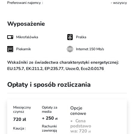
Preferowani najemcy
- wszyscy
Wyposażenie
Mikrofalówka
Pralka
Piekarnik
Internet 150 Mb/s
Wskaźniki ze świadectwa charakterystyki energetycznej:
EU:175.7,
EK:211.2,
EP:235.77,
Uoze:0,
Eco2:0.0176
Opłaty i sposób rozliczania
Miesięczny
Opłaty za
Opcje
czynsz
media
cenowe
+ 250
720
zł
zł
Cena
podstawo
Rachunki
Kaucja :
zawierają
wa: 720
zł