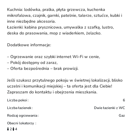
Kuchnia: lodówka, pralka, płyta grzewcza, kuchenka
mikrofalowa, czajnik, garnki, patelnie, talerze, sztućce, kubki i
inne niezbędne akcesoria.
Łazienki: kabina prysznicowa, umywalka z szafką, lustro,
deska do prasowania, mop z wiaderkiem, żelazko.
Dodatkowe informacje:
– Ogrzewanie oraz szybki internet Wi-Fi w cenie,
– Pokój dostępny od zaraz,
– Oferta bezpośrednia – brak prowizji.
Jeśli szukasz przytulnego pokoju w świetnej lokalizacji, blisko
uczelni i komunikacji miejskiej – ta oferta jest dla Ciebie!
Zapraszam do kontaktu i obejrzenia mieszkania.
Liczba pokoi
6
Liczba łazienek
Dwie łazienki z WC
Rodzaj ogrzewania
Gaz
Obecni lokatorzy
2
4