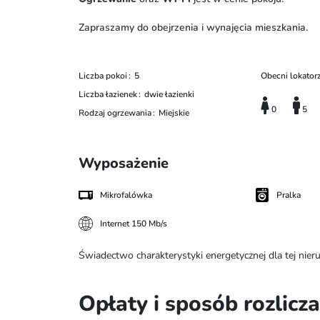
Zapraszamy do obejrzenia i wynajęcia mieszkania.
Liczba pokoi
5
Obecni lokator
Liczba łazienek
dwie łazienki
0
5
Rodzaj ogrzewania
Miejskie
Wyposażenie
Mikrofalówka
Pralka
Internet 150 Mb/s
Świadectwo charakterystyki energetycznej dla tej nie
Opłaty i sposób rozlicz