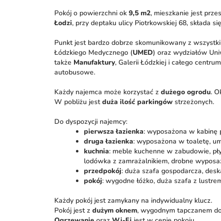
Pokój o powierzchni ok
9,5 m2
, mieszkanie jest prz
Łodzi
, przy deptaku ulicy Piotrkowskiej 68, składa się
Punkt jest bardzo dobrze skomunikowany z wszystki
Łódzkiego Medycznego (
UMED
) oraz wydziałów Uni
także
Manufaktury
, Galerii Łódzkiej i całego centr
autobusowe.
Każdy najemca może korzystać z
dużego ogrodu
. O
W pobliżu jest
duża ilość parkingów
strzeżonych.
Do dyspozycji najemcy:
pierwsza łazienka
: wyposażona w kabinę p
druga łazienka
: wyposażona w toaletę, u
kuchnia
: meble kuchenne w zabudowie, płyt
lodówka z zamrażalnikiem, drobne wyposażen
przedpokój
: duża szafa gospodarcza, desk
pokój
: wygodne łóżko, duża szafa z lustrem
Każdy pokój jest zamykany na indywidualny klucz.
Pokój jest z
dużym oknem
, wygodnym tapczanem do
Ogrzewanie
oraz
Wi-Fi
jest w cenie pokoju.