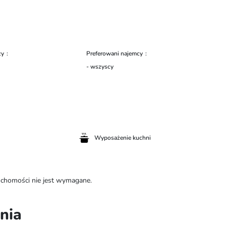
zy
Preferowani najemcy
- wszyscy
Wyposażenie kuchni
ruchomości nie jest wymagane.
ania