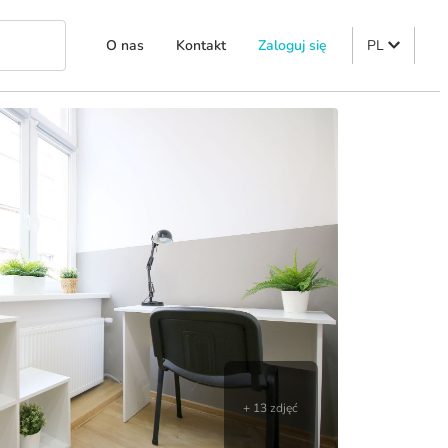
O nas
Kontakt
Zaloguj się
PL
+ 13 zdjęć