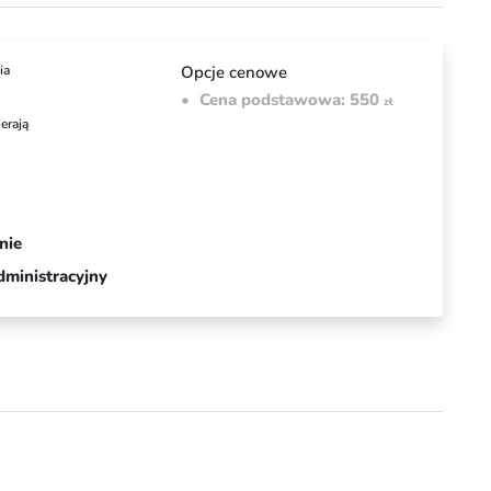
ia
Opcje cenowe
Cena podstawowa: 550
zł
erają
nie
dministracyjny