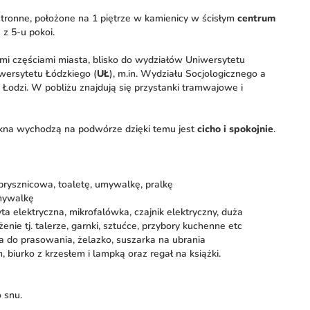
estronne, położone na 1 piętrze w kamienicy w ścisłym
centrum
 z 5-u pokoi.
mi częściami miasta, blisko do wydziałów Uniwersytetu
wersytetu Łódzkiego (
UŁ
), m.in. Wydziału Socjologicznego a
um Łodzi. W pobliżu znajdują się przystanki tramwajowe i
kna wychodzą na podwórze dzięki temu jest
cicho i spokojnie
.
rysznicowa, toaletę, umywalkę, pralkę
mywalkę
a elektryczna, mikrofalówka, czajnik elektryczny, duża
ie tj. talerze, garnki, sztućce, przybory kuchenne etc
a do prasowania, żelazko, suszarka na ubrania
, biurko z krzesłem i lampką oraz regał na książki.
 snu.