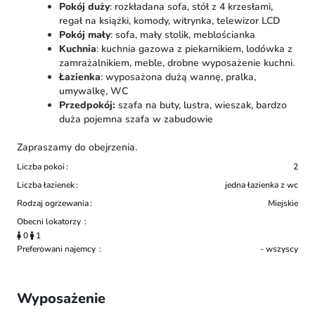
Pokój duży
: rozkładana sofa, stół z 4 krzesłami,
regał na książki, komody, witrynka, telewizor LCD
Pokój mały
: sofa, mały stolik, meblościanka
Kuchnia
: kuchnia gazowa z piekarnikiem, lodówka z
zamrażalnikiem, meble, drobne wyposażenie kuchni.
Łazienka
: wyposażona dużą wannę, pralka,
umywalkę, WC
Przedpokój:
szafa na buty, lustra, wieszak, bardzo
duża pojemna szafa w zabudowie
Zapraszamy do obejrzenia.
Liczba pokoi
2
Liczba łazienek
jedna łazienka z wc
Rodzaj ogrzewania
Miejskie
Obecni lokatorzy
0
1
Preferowani najemcy
- wszyscy
Wyposażenie