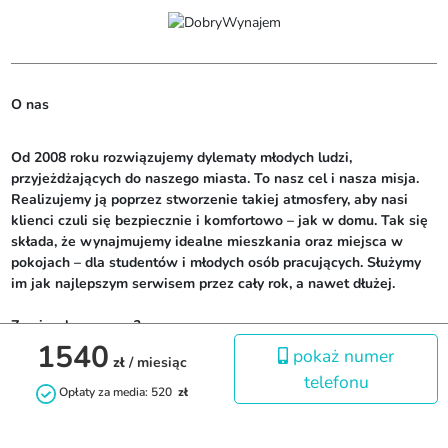
O nas
Od 2008 roku rozwiązujemy dylematy młodych ludzi, 
przyjeżdżających do naszego miasta. To nasz cel i nasza misja. 
Realizujemy ją poprzez stworzenie takiej atmosfery, aby nasi 
klienci czuli się bezpiecznie i komfortowo – jak w domu. Tak się 
składa, że wynajmujemy idealne mieszkania oraz miejsca w 
pokojach – dla studentów i młodych osób pracujących. Służymy 
im jak najlepszym serwisem przez cały rok, a nawet dłużej. 

Zamieszkasz u nas?

1540
pokaż numer
zł
/ miesiąc
Nie jesteśmy biurem pośrednictwa – wszystkie nasze mieszkania 
telefonu
wynajmujemy bezpośrednio, opiekując się nimi przez cały czas 
Opłaty za media: 520
zł
trwania najmu. Zależy nam na budowaniu wzajemnego zaufania i 
dobrych relacji z najemcami.
