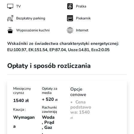
TV
Pralka
Bezpłatny parking
Piekarnik
Wyposażenie kuchni
Internet
Wskaźniki ze świadectwa charakterystyki energetycznej:
EU:100.97,
EK:151.54,
EP:87.04,
Uoze:14.81,
Eco2:0.05
Opłaty i sposób rozliczania
Miesięczny
Opłaty za
Opcje
czynsz
media
cenowe
+ 520
1540
zł
zł
Cena
podstawo
Rachunki
Kaucja :
zawierają
wa: 1540
Wymagan
Woda
zł
Prąd
a
Gaz